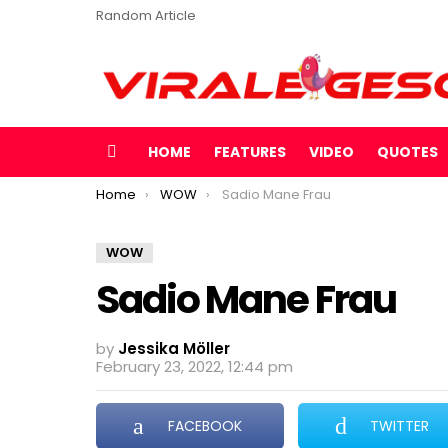
Random Article
HOME
FEATURES
VIDEO
QUOTES
Menu
You are here:
Home
WOW
Sadio Mane Frau
WOW
Sadio Mane Frau
by
Jessika Möller
February 23, 2022, 12:44 pm
FACEBOOK
TWITTER