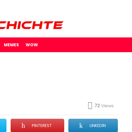
MEMES
WOW
72
Views
PINTEREST
LINKEDIN