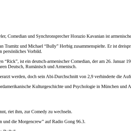
eler, Comedian und Synchronsprecher Horazio Kavanian ist armenisc
stian Tramitz und Michael “Bully” Herbig zusammenspielte. Er ist dreis
in persönliches Vorbild.
n “Rick”, ist ein deutsch-armenischer Comedian, der am 26. Januar 1
 waren Deutsch, Rumänisch und Armenisch.
rzt werden, doch sein Abi-Durchschnitt von 2,9 verhinderte die Auf
, nordamerikanische Kulturgeschichte und Psychologie in München und 
nnt, riet ihm, zur Comedy zu wechseln.
n und die Morgencrew” auf Radio Gong 96.3.