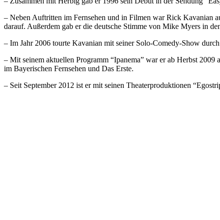
– Zusammen mit Herbig gab er 1996 sein Debüt in der Sendung “Eas
– Neben Auftritten im Fernsehen und in Filmen war Rick Kavanian au
darauf. Außerdem gab er die deutsche Stimme von Mike Myers in de
– Im Jahr 2006 tourte Kavanian mit seiner Solo-Comedy-Show durch 
– Mit seinem aktuellen Programm “Ipanema” war er ab Herbst 2009 
im Bayerischen Fernsehen und Das Erste.
– Seit September 2012 ist er mit seinen Theaterproduktionen “Egostr