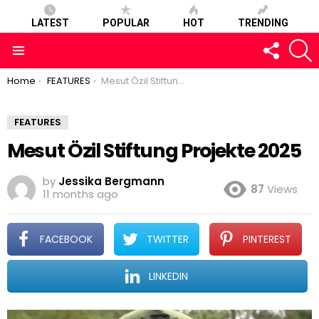
LATEST
POPULAR
HOT
TRENDING
FOLLOW
S
US
Menu
You are here:
Home
FEATURES
Mesut Özil Stiftung Projekte 2025
FEATURES
Mesut Özil Stiftung Projekte 2025
by
Jessika Bergmann
87
Views
11 months ago
FACEBOOK
TWITTER
PINTEREST
LINKEDIN