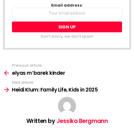
NEWSLETTER
Email address:
Don't worry, we don't spam
Previous article
See
more
elyas m’barek kinder
Next article
Heidi Klum: Family Life, Kids in 2025
Written by
Jessika Bergmann