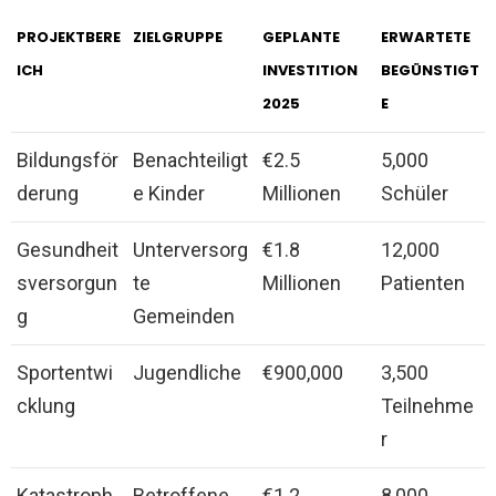
PROJEKTBERE
ZIELGRUPPE
GEPLANTE
ERWARTETE
ICH
INVESTITION
BEGÜNSTIGT
2025
E
Bildungsför
Benachteiligt
€2.5
5,000
derung
e Kinder
Millionen
Schüler
Gesundheit
Unterversorg
€1.8
12,000
sversorgun
te
Millionen
Patienten
g
Gemeinden
Sportentwi
Jugendliche
€900,000
3,500
cklung
Teilnehme
r
Katastroph
Betroffene
€1.2
8,000