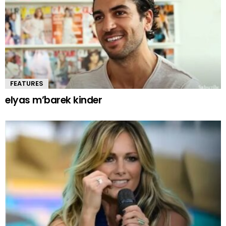
FEATURES
elyas m’barek kinder