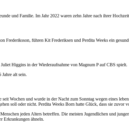
 Freunde und Familie. Im Jahr 2022 waren zehn Jahre nach ihrer Hochzei
ton Frederiksson, führen Kit Frederiksen und Perdita Weeks ein gesu
der Juliet Higgins in der Wiederaufnahme von Magnum P auf CBS spielt.
Jahre alt sein.
lte seit Wochen und wurde in der Nacht zum Sonntag wegen eines lebens
ehen soll oder nicht. Perdita Weeks Born hatte Glück, dass sie zuvor 
nn Menschen jeden Alters betreffen. Die meisten Jugendlichen und jung
er Erkrankungen ähneln.