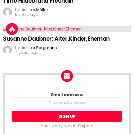
Timo Hildebrand Freundin
by
Jessika Möller
5 years ago
Susanne Daubner: Alter,Kinder,Eheman
by
Jessika Bergmann
4 years ago
NEWSLETTER
Email address:
Don't worry, we don't spam