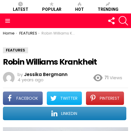
LATEST
POPULAR
HOT
TRENDING
FOLLOW
S
US
Menu
You are here:
Home
FEATURES
Robin Williams Krankheit
FEATURES
Robin Williams Krankheit
by
Jessika Bergmann
71
Views
4 years ago
FACEBOOK
TWITTER
PINTEREST
LINKEDIN