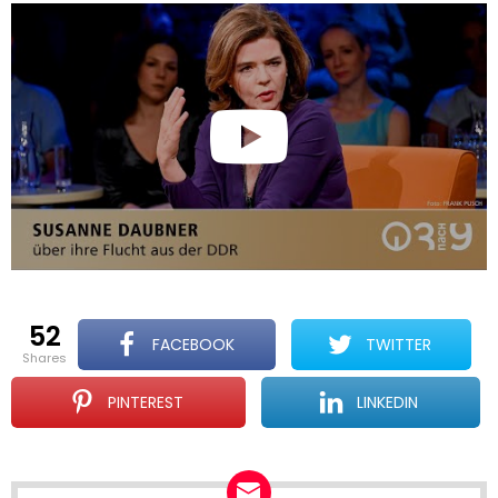
52
FACEBOOK
TWITTER
shares
PINTEREST
LINKEDIN