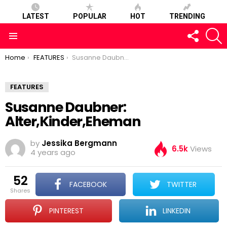
LATEST
POPULAR
HOT
TRENDING
FOLLOW
S
US
Menu
You are here:
Home
FEATURES
Susanne Daubner: Alter,Kinder,Eheman
FEATURES
Susanne Daubner:
Alter,Kinder,Eheman
by
Jessika Bergmann
6.5k
Views
4 years ago
52
FACEBOOK
TWITTER
shares
PINTEREST
LINKEDIN