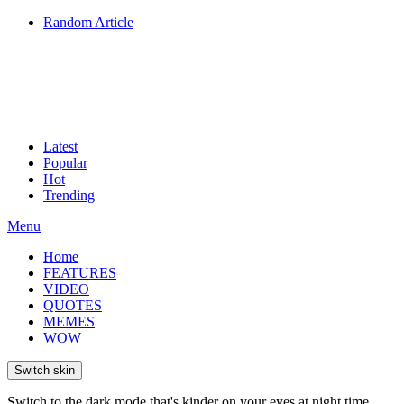
Random Article
Latest
Popular
Hot
Trending
Menu
Home
FEATURES
VIDEO
QUOTES
MEMES
WOW
Switch skin
Switch to the dark mode that's kinder on your eyes at night time.