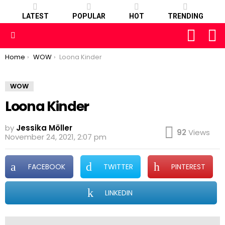
LATEST
POPULAR
HOT
TRENDING
FOLLOW
S
US
Menu
You are here:
Home
WOW
Loona Kinder
WOW
Loona Kinder
by
Jessika Möller
92
Views
November 24, 2021, 2:07 pm
FACEBOOK
TWITTER
PINTEREST
LINKEDIN