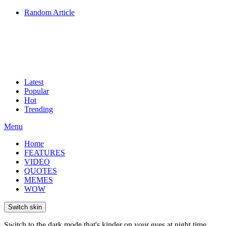
Random Article
Latest
Popular
Hot
Trending
Menu
Home
FEATURES
VIDEO
QUOTES
MEMES
WOW
Switch skin
Switch to the dark mode that's kinder on your eyes at night time.