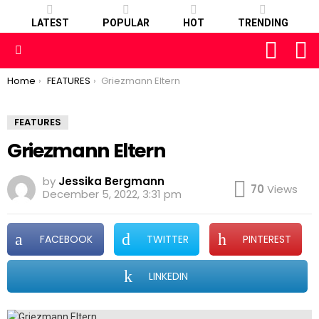
LATEST
POPULAR
HOT
TRENDING
FOLLOW
S
US
Menu
You are here:
Home
FEATURES
Griezmann Eltern
FEATURES
Griezmann Eltern
by
Jessika Bergmann
70
Views
December 5, 2022, 3:31 pm
FACEBOOK
TWITTER
PINTEREST
LINKEDIN