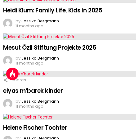
Heidi Klum: Family Life, Kids in 2025
by
Jessika Bergmann
11 months ago
Mesut Özil Stiftung Projekte 2025
by
Jessika Bergmann
11 months ago
1
Shares
elyas m’barek kinder
by
Jessika Bergmann
11 months ago
Helene Fischer Tochter
by
Jessika Bergmann