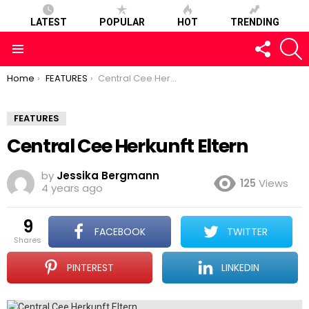
LATEST
POPULAR
HOT
TRENDING
FOLLOW
S
US
Menu
You are here:
Home
FEATURES
Central Cee Herkunft Eltern
FEATURES
Central Cee Herkunft Eltern
by
Jessika Bergmann
125
Views
4 years ago
9
FACEBOOK
TWITTER
shares
PINTEREST
LINKEDIN