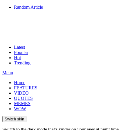
Random Article
Latest
Popular
Hot
Trending
Menu
Home
FEATURES
VIDEO
QUOTES
MEMES
WOW
Switch skin
Switch to the dark mode that's kinder on your eyes at night time.