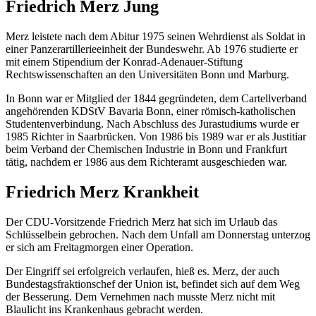
Friedrich Merz Jung
Merz leistete nach dem Abitur 1975 seinen Wehrdienst als Soldat in
einer Panzerartillerieeinheit der Bundeswehr. Ab 1976 studierte er
mit einem Stipendium der Konrad-Adenauer-Stiftung
Rechtswissenschaften an den Universitäten Bonn und Marburg.
In Bonn war er Mitglied der 1844 gegründeten, dem Cartellverband
angehörenden KDStV Bavaria Bonn, einer römisch-katholischen
Studentenverbindung. Nach Abschluss des Jurastudiums wurde er
1985 Richter in Saarbrücken. Von 1986 bis 1989 war er als Justitiar
beim Verband der Chemischen Industrie in Bonn und Frankfurt
tätig, nachdem er 1986 aus dem Richteramt ausgeschieden war.
Friedrich Merz Krankheit
Der CDU-Vorsitzende Friedrich Merz hat sich im Urlaub das
Schlüsselbein gebrochen. Nach dem Unfall am Donnerstag unterzog
er sich am Freitagmorgen einer Operation.
Der Eingriff sei erfolgreich verlaufen, hieß es. Merz, der auch
Bundestagsfraktionschef der Union ist, befindet sich auf dem Weg
der Besserung. Dem Vernehmen nach musste Merz nicht mit
Blaulicht ins Krankenhaus gebracht werden.