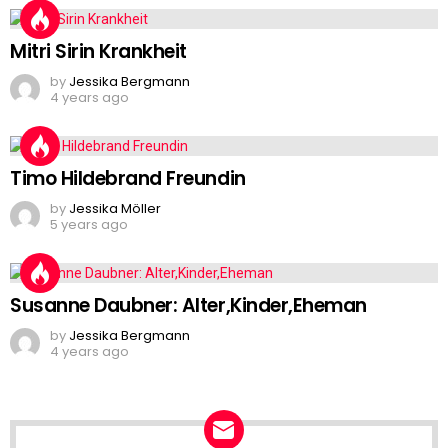
Mitri Sirin Krankheit
by
Jessika Bergmann
4 years ago
Timo Hildebrand Freundin
by
Jessika Möller
5 years ago
Susanne Daubner: Alter,Kinder,Eheman
by
Jessika Bergmann
4 years ago