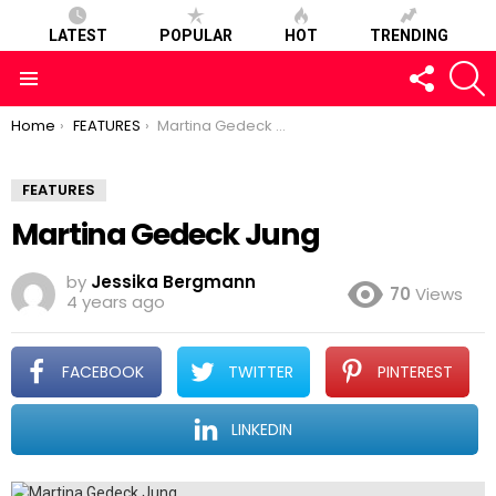
LATEST
POPULAR
HOT
TRENDING
FOLLOW
S
US
Menu
You are here:
Home
FEATURES
Martina Gedeck Jung
FEATURES
Martina Gedeck Jung
by
Jessika Bergmann
70
Views
4 years ago
FACEBOOK
TWITTER
PINTEREST
LINKEDIN