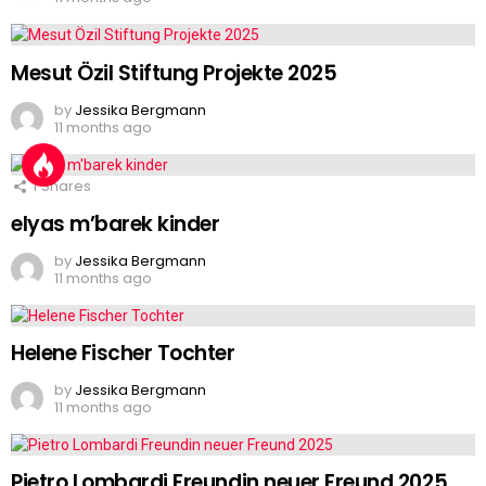
Mesut Özil Stiftung Projekte 2025
by
Jessika Bergmann
11 months ago
1
Shares
elyas m’barek kinder
by
Jessika Bergmann
11 months ago
Helene Fischer Tochter
by
Jessika Bergmann
11 months ago
Pietro Lombardi Freundin neuer Freund 2025