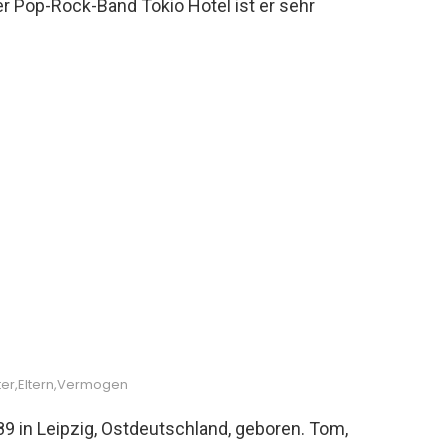
er Pop-Rock-Band Tokio Hotel ist er sehr
 Alter,Eltern,Vermogen
89 in Leipzig, Ostdeutschland, geboren. Tom,