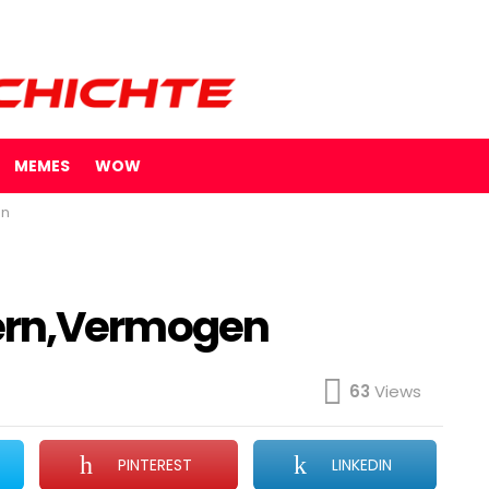
MEMES
WOW
en
Eltern,Vermogen
63
Views
PINTEREST
LINKEDIN