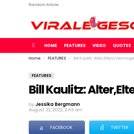
Random Article
HOME
FEATURES
VIDEO
QUOTES
Menu
You are here:
Home
FEATURES
Bill Kaulitz: Alter,Eltern,Vermog
FEATURES
Bill Kaulitz: Alter,
by
Jessika Bergmann
August 22, 2022, 2:43 am
FACEBOOK
TWITTER