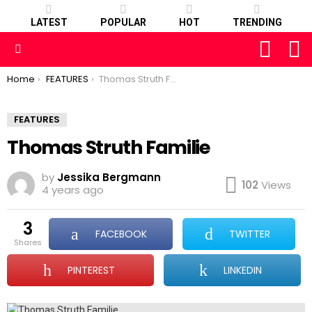
LATEST
POPULAR
HOT
TRENDING
FOLLOW
S
US
Menu
You are here:
Home
FEATURES
Thomas Struth Familie
FEATURES
Thomas Struth Familie
by
Jessika Bergmann
102
Views
4 years ago
3
FACEBOOK
TWITTER
shares
PINTEREST
LINKEDIN