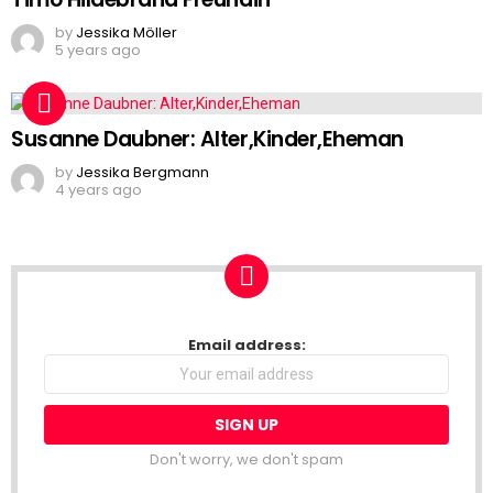
by
Jessika Möller
5 years ago
Susanne Daubner: Alter,Kinder,Eheman
by
Jessika Bergmann
4 years ago
NEWSLETTER
Email address:
Don't worry, we don't spam