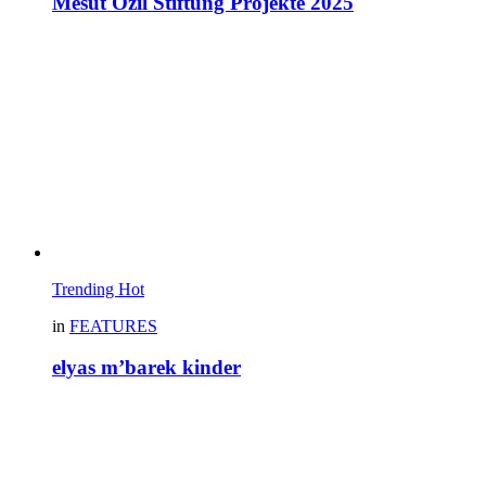
Mesut Özil Stiftung Projekte 2025
Trending
Hot
in
FEATURES
elyas m’barek kinder