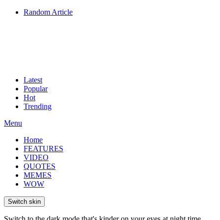
Random Article
Latest
Popular
Hot
Trending
Menu
Home
FEATURES
VIDEO
QUOTES
MEMES
WOW
Switch skin
Switch to the dark mode that's kinder on your eyes at night time.