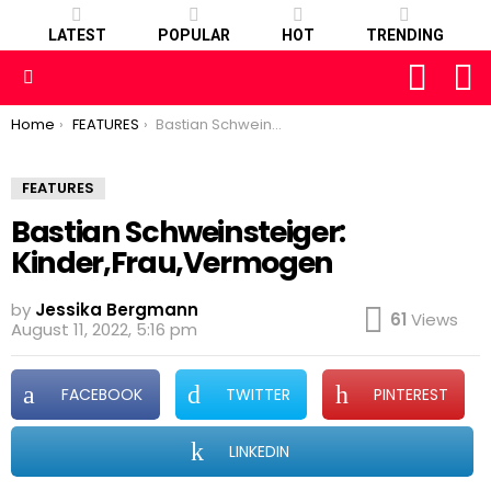
LATEST
POPULAR
HOT
TRENDING
FOLLOW
S
US
Menu
You are here:
Home
FEATURES
Bastian Schweinsteiger: Kinder,Frau,Vermogen
FEATURES
Bastian Schweinsteiger:
Kinder,Frau,Vermogen
by
Jessika Bergmann
61
Views
August 11, 2022, 5:16 pm
FACEBOOK
TWITTER
PINTEREST
LINKEDIN