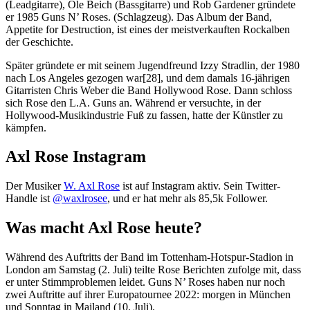
(Leadgitarre), Ole Beich (Bassgitarre) und Rob Gardener gründete
er 1985 Guns N’ Roses. (Schlagzeug). Das Album der Band,
Appetite for Destruction, ist eines der meistverkauften Rockalben
der Geschichte.
Später gründete er mit seinem Jugendfreund Izzy Stradlin, der 1980
nach Los Angeles gezogen war[28], und dem damals 16-jährigen
Gitarristen Chris Weber die Band Hollywood Rose. Dann schloss
sich Rose den L.A. Guns an. Während er versuchte, in der
Hollywood-Musikindustrie Fuß zu fassen, hatte der Künstler zu
kämpfen.
Axl Rose Instagram
Der Musiker
W. Axl Rose
ist auf Instagram aktiv. Sein Twitter-
Handle ist
@waxlrosee
, und er hat mehr als 85,5k Follower.
Was macht Axl Rose heute?
Während des Auftritts der Band im Tottenham-Hotspur-Stadion in
London am Samstag (2. Juli) teilte Rose Berichten zufolge mit, dass
er unter Stimmproblemen leidet. Guns N’ Roses haben nur noch
zwei Auftritte auf ihrer Europatournee 2022: morgen in München
und Sonntag in Mailand (10. Juli).