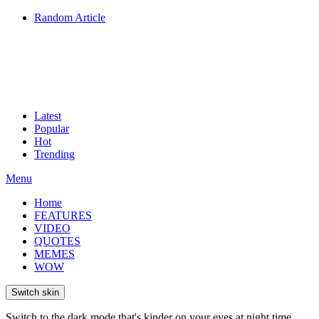
Random Article
Latest
Popular
Hot
Trending
Menu
Home
FEATURES
VIDEO
QUOTES
MEMES
WOW
Switch skin
Switch to the dark mode that's kinder on your eyes at night time.