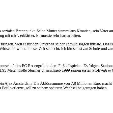
sozialen Brennpunkt. Seine Mutter stammt aus Kroatien, sein Vater au
g mit mir”, erklärt er. Er musste sehr hart arbeiten.
bringen, weil er für den Unterhalt seiner Familie sorgen musste. Das i
rtschaft war zu dieser Zeit schlecht. Ich bin selbst zur Schule und zur
nmannschaft des FC Rosengrd mit dem Fußballspielen. Es folgten Stati
1,95 Meter große Stürmer unterschrieb 1999 seinen ersten Profivertrag
ein Ajax Amsterdam. Die Ablösesumme von 7,8 Millionen Euro macht ih
 Foul verletzte, soll zu seinem späteren Wechsel beigetragen haben.