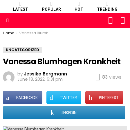
LATEST
POPULAR
HOT
TRENDING
FOLLOW
S
US
Menu
You are here:
Home
Vanessa Blumhagen Krankheit
UNCATEGORIZED
Vanessa Blumhagen Krankheit
by
Jessika Bergmann
83
Views
June 18, 2022, 6:31 pm
FACEBOOK
TWITTER
PINTEREST
LINKEDIN