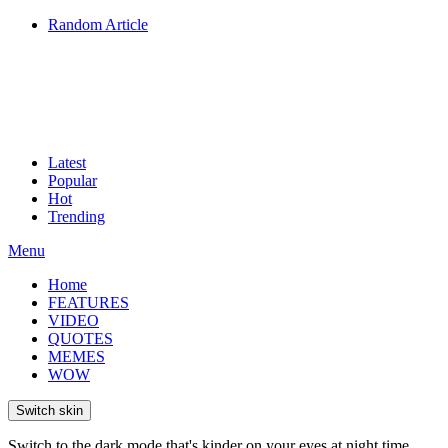
Random Article
Latest
Popular
Hot
Trending
Menu
Home
FEATURES
VIDEO
QUOTES
MEMES
WOW
Switch skin
Switch to the dark mode that's kinder on your eyes at night time.