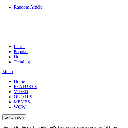
Random Article
Latest
Popular
Hot
Trending
Menu
Home
FEATURES
VIDEO
QUOTES
MEMES
WOW
Switch skin
Switch to the dark mode that's kinder on your eyes at night time.