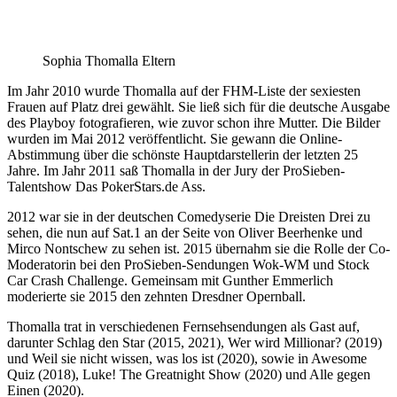
Sophia Thomalla Eltern
Im Jahr 2010 wurde Thomalla auf der FHM-Liste der sexiesten
Frauen auf Platz drei gewählt. Sie ließ sich für die deutsche Ausgabe
des Playboy fotografieren, wie zuvor schon ihre Mutter. Die Bilder
wurden im Mai 2012 veröffentlicht. Sie gewann die Online-
Abstimmung über die schönste Hauptdarstellerin der letzten 25
Jahre. Im Jahr 2011 saß Thomalla in der Jury der ProSieben-
Talentshow Das PokerStars.de Ass.
2012 war sie in der deutschen Comedyserie Die Dreisten Drei zu
sehen, die nun auf Sat.1 an der Seite von Oliver Beerhenke und
Mirco Nontschew zu sehen ist. 2015 übernahm sie die Rolle der Co-
Moderatorin bei den ProSieben-Sendungen Wok-WM und Stock
Car Crash Challenge. Gemeinsam mit Gunther Emmerlich
moderierte sie 2015 den zehnten Dresdner Opernball.
Thomalla trat in verschiedenen Fernsehsendungen als Gast auf,
darunter Schlag den Star (2015, 2021), Wer wird Millionar? (2019)
und Weil sie nicht wissen, was los ist (2020), sowie in Awesome
Quiz (2018), Luke! The Greatnight Show (2020) und Alle gegen
Einen (2020).