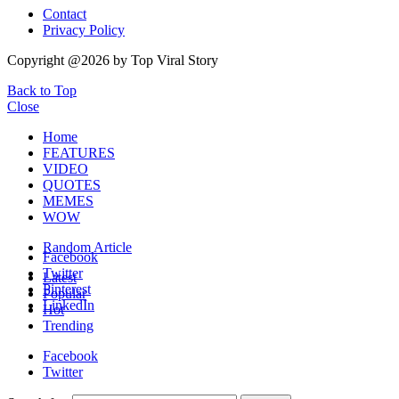
Contact
Privacy Policy
Copyright @2026 by Top Viral Story
Back to Top
Close
Home
FEATURES
VIDEO
QUOTES
MEMES
WOW
Random Article
Facebook
Twitter
Latest
Pinterest
Popular
LinkedIn
Hot
Trending
Facebook
Twitter