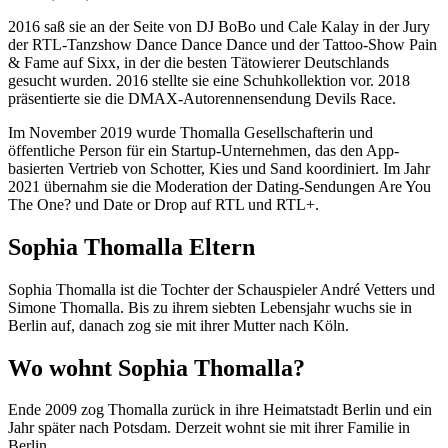
2016 saß sie an der Seite von DJ BoBo und Cale Kalay in der Jury
der RTL-Tanzshow Dance Dance Dance und der Tattoo-Show Pain
& Fame auf Sixx, in der die besten Tätowierer Deutschlands
gesucht wurden. 2016 stellte sie eine Schuhkollektion vor. 2018
präsentierte sie die DMAX-Autorennensendung Devils Race.
Im November 2019 wurde Thomalla Gesellschafterin und
öffentliche Person für ein Startup-Unternehmen, das den App-
basierten Vertrieb von Schotter, Kies und Sand koordiniert. Im Jahr
2021 übernahm sie die Moderation der Dating-Sendungen Are You
The One? und Date or Drop auf RTL und RTL+.
Sophia Thomalla Eltern
Sophia Thomalla ist die Tochter der Schauspieler André Vetters und
Simone Thomalla. Bis zu ihrem siebten Lebensjahr wuchs sie in
Berlin auf, danach zog sie mit ihrer Mutter nach Köln.
Wo wohnt Sophia Thomalla?
Ende 2009 zog Thomalla zurück in ihre Heimatstadt Berlin und ein
Jahr später nach Potsdam. Derzeit wohnt sie mit ihrer Familie in
Berlin.