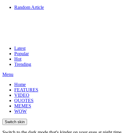
Random Article
Latest
Popular
Hot
Trending
Menu
Home
FEATURES
VIDEO
QUOTES
MEMES
WOW
Switch skin
Switch to the dark mode that's kinder on your eyes at night time.