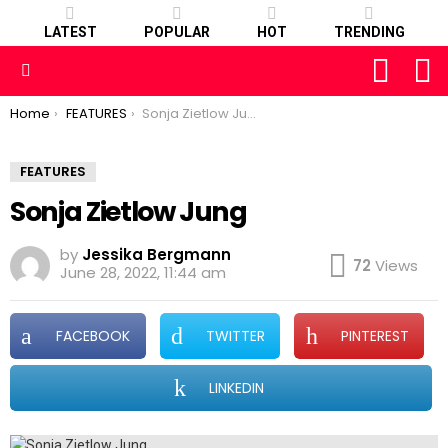
LATEST
POPULAR
HOT
TRENDING
FOLLOW
S
US
Menu
You are here:
Home
FEATURES
Sonja Zietlow Jung
FEATURES
Sonja Zietlow Jung
by
Jessika Bergmann
72
Views
June 28, 2022, 11:44 am
FACEBOOK
TWITTER
PINTEREST
LINKEDIN