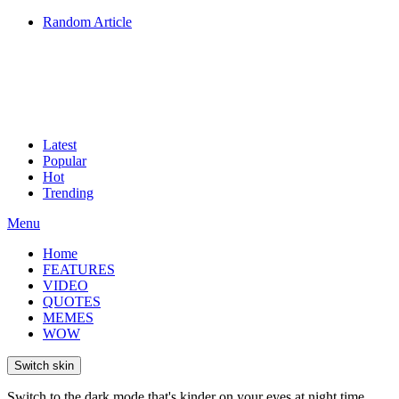
Random Article
Latest
Popular
Hot
Trending
Menu
Home
FEATURES
VIDEO
QUOTES
MEMES
WOW
Switch skin
Switch to the dark mode that's kinder on your eyes at night time.