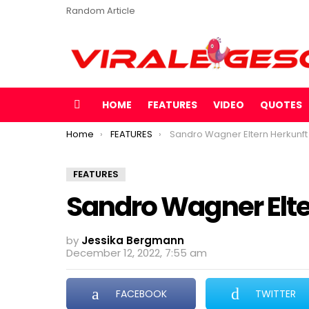
Random Article
HOME
FEATURES
VIDEO
QUOTES
Menu
You are here:
Home
FEATURES
Sandro Wagner Eltern Herkunft
FEATURES
Sandro Wagner Elte
by
Jessika Bergmann
December 12, 2022, 7:55 am
FACEBOOK
TWITTER