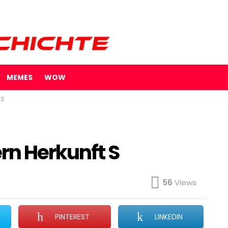
MEMES
WOW
 S
rn Herkunft S
56
Views
PINTEREST
LINKEDIN