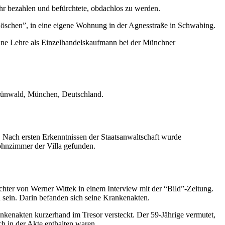
ehr bezahlen und befürchtete, obdachlos zu werden.
löschen”, in eine eigene Wohnung in der Agnesstraße in Schwabing.
 eine Lehre als Einzelhandelskaufmann bei der Münchner
Grünwald, München, Deutschland.
 Nach ersten Erkenntnissen der Staatsanwaltschaft wurde
hnzimmer der Villa gefunden.
ter von Werner Wittek in einem Interview mit der “Bild”-Zeitung.
 sein. Darin befanden sich seine Krankenakten.
nkenakten kurzerhand im Tresor versteckt. Der 59-Jährige vermutet,
ch in der Akte enthalten waren.