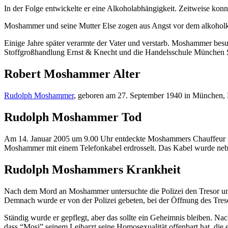
In der Folge entwickelte er eine Alkoholabhängigkeit. Zeitweise kon
Moshammer und seine Mutter Else zogen aus Angst vor dem alkoholkr
Einige Jahre später verarmte der Vater und verstarb. Moshammer besu
Stoffgroßhandlung Ernst & Knecht und die Handelsschule München 
Robert Moshammer Alter
Rudolph Moshammer
, geboren am 27. September 1940 in München, 
Rudolph Moshammer Tod
Am 14. Januar 2005 um 9.00 Uhr entdeckte Moshammers Chauffeur ihn
Moshammer mit einem Telefonkabel erdrosselt. Das Kabel wurde ne
Rudolph Moshammers Krankheit
Nach dem Mord an Moshammer untersuchte die Polizei den Tresor und 
Demnach wurde er von der Polizei gebeten, bei der Öffnung des Treso
Ständig wurde er gepflegt, aber das sollte ein Geheimnis bleiben. 
dass “Mosi” seinem Leibarzt seine Homosexualität offenbart hat, die er