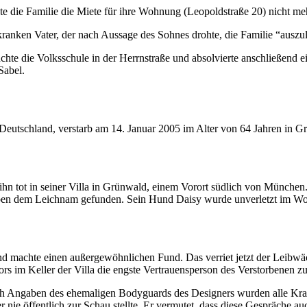
nte die Familie die Miete für ihre Wohnung (Leopoldstraße 20) nicht m
anken Vater, der nach Aussage des Sohnes drohte, die Familie “auszu
chte die Volksschule in der Herrnstraße und absolvierte anschließend
Sabel.
Deutschland, verstarb am 14. Januar 2005 im Alter von 64 Jahren in 
 tot in seiner Villa in Grünwald, einem Vorort südlich von München.
ben dem Leichnam gefunden. Sein Hund Daisy wurde unverletzt im Wo
machte einen außergewöhnlichen Fund. Das verriet jetzt der Leibwäch
rs im Keller der Villa die engste Vertrauensperson des Verstorbenen zu
Nach Angaben des ehemaligen Bodyguards des Designers wurden alle Kra
 nie öffentlich zur Schau stellte. Er vermutet, dass diese Gespräche au