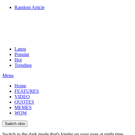
Random Article
Latest
Popular
Hot
Trending
Menu
Home
FEATURES
VIDEO
QUOTES
MEMES
WOW
Switch skin
Switch to the dark mode that's kinder on your eyes at night time.