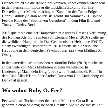
Danach erhielt sie die Rolle eines kranken, liebeskranken Mädchens
in dem Fernsehfilm Lotta & die glückliche Zukunft. Für ihre
Darstellung der Mordverdächtigen “Sarah” in der Tatort-Folge
Happy Birthday, Sarah wurde sie gelobt. Im Sommer 2013 spielte
Fee die Rolle der “Sophia von Gelenberg” in dem Film Bibi und
Tina von Detlev Buck.
2015 spielte sie eine der Hauptrollen in Andreas Dresens Verfilmung
des Romans Als wir traumten von Clemens Meyer. 2016 spielte sie
die weibliche Hauptrolle in Das Geheimnis der Hebamme (D/CZ),
einem zweiteiligen Historienfilm. 2016 spielte sie die weibliche
Hauptrolle in dem deutschen Psychothriller Zazy von Matthias X.
Oberg.
In dem amerikanisch-deutschen Actionfilm Polar (2019) spielte sie
an der Seite von Mads Mikkelsen in einer Nebenrolle. In
Lindenberg! Mach dein Ding (2020) wird “Paula aus St. Pauli” in
dem Lied Alles Klar auf der Andrea Doria von Udo Lindenberg ein
Denkmal gesetzt.
Wo wohnt Ruby O. Fee?
Fee wurde als Tochter einer deutschen Mutter in Costa Rica
geboren. Schon bald zog sie nach Brasilien, wo sie die meiste Zeit