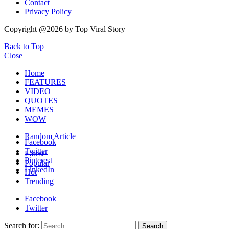
Contact
Privacy Policy
Copyright @2026 by Top Viral Story
Back to Top
Close
Home
FEATURES
VIDEO
QUOTES
MEMES
WOW
Random Article
Facebook
Twitter
Latest
Pinterest
Popular
LinkedIn
Hot
Trending
Facebook
Twitter
Search for:
Search