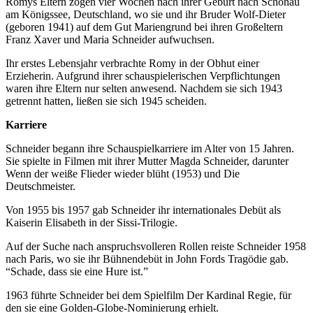
Romys Eltern zogen vier Wochen nach ihrer Geburt nach Schönau
am Königssee, Deutschland, wo sie und ihr Bruder Wolf-Dieter
(geboren 1941) auf dem Gut Mariengrund bei ihren Großeltern
Franz Xaver und Maria Schneider aufwuchsen.
Ihr erstes Lebensjahr verbrachte Romy in der Obhut einer
Erzieherin. Aufgrund ihrer schauspielerischen Verpflichtungen
waren ihre Eltern nur selten anwesend. Nachdem sie sich 1943
getrennt hatten, ließen sie sich 1945 scheiden.
Karriere
Schneider begann ihre Schauspielkarriere im Alter von 15 Jahren.
Sie spielte in Filmen mit ihrer Mutter Magda Schneider, darunter
Wenn der weiße Flieder wieder blüht (1953) und Die
Deutschmeister.
Von 1955 bis 1957 gab Schneider ihr internationales Debüt als
Kaiserin Elisabeth in der Sissi-Trilogie.
Auf der Suche nach anspruchsvolleren Rollen reiste Schneider 1958
nach Paris, wo sie ihr Bühnendebüt in John Fords Tragödie gab.
“Schade, dass sie eine Hure ist.”
1963 führte Schneider bei dem Spielfilm Der Kardinal Regie, für
den sie eine Golden-Globe-Nominierung erhielt.