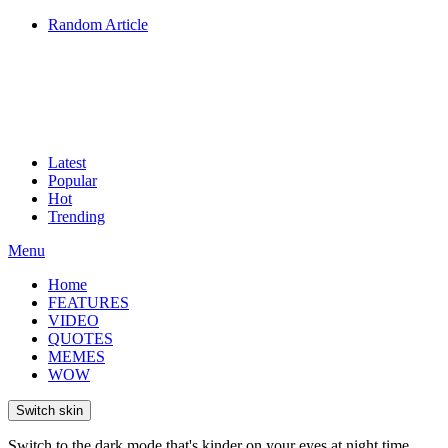
Random Article
Latest
Popular
Hot
Trending
Menu
Home
FEATURES
VIDEO
QUOTES
MEMES
WOW
Switch skin
Switch to the dark mode that's kinder on your eyes at night time.