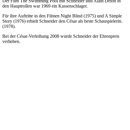
Der Film The Swimming Pool mit Schneider und Alain Delon in
den Hauptrollen war 1969 ein Kassenschlager.
Für ihre Auftritte in den Filmen Night Blind (1975) und A Simple
Story (1976) erhielt Schneider den César als beste Schauspielerin.
(1978).
Bei der César-Verleihung 2008 wurde Schneider der Ehrenpreis
verliehen.