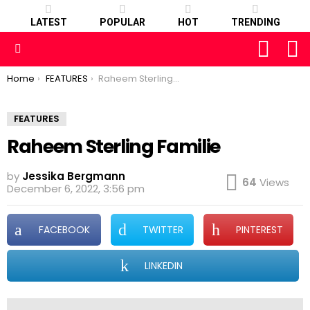
LATEST
POPULAR
HOT
TRENDING
FOLLOW
S
US
Menu
You are here:
Home
FEATURES
Raheem Sterling Familie
FEATURES
Raheem Sterling Familie
by
Jessika Bergmann
64
Views
December 6, 2022, 3:56 pm
FACEBOOK
TWITTER
PINTEREST
LINKEDIN