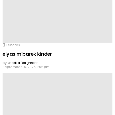
1
Shares
elyas m’barek kinder
by
Jessika Bergmann
September 14, 2025, 1:52 pm