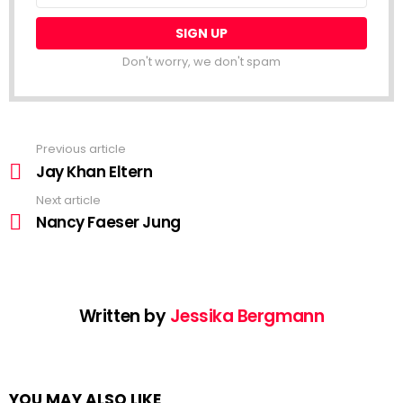
Don't worry, we don't spam
Previous article
See
more
Jay Khan Eltern
Next article
Nancy Faeser Jung
Written by
Jessika Bergmann
YOU MAY ALSO LIKE