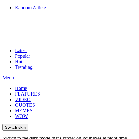
Random Article
Latest
Popular
Hot
Trending
Menu
Home
FEATURES
VIDEO
QUOTES
MEMES
WOW
Switch skin
Switch to the dark mode that's kinder on your eyes at night time.