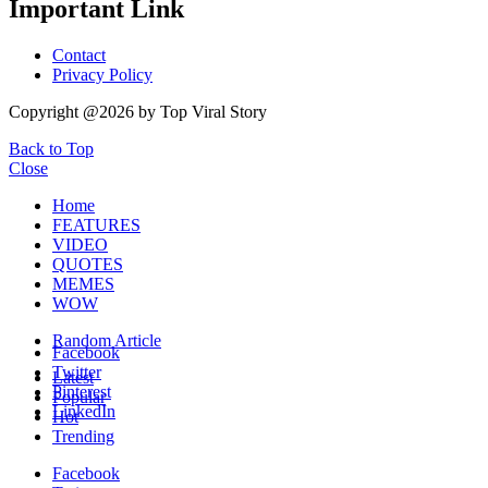
Important Link
Contact
Privacy Policy
Copyright @2026 by Top Viral Story
Back to Top
Close
Home
FEATURES
VIDEO
QUOTES
MEMES
WOW
Random Article
Facebook
Twitter
Latest
Pinterest
Popular
LinkedIn
Hot
Trending
Facebook