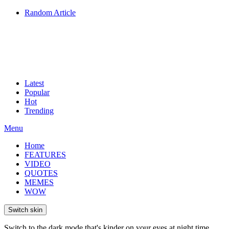
Random Article
Latest
Popular
Hot
Trending
Menu
Home
FEATURES
VIDEO
QUOTES
MEMES
WOW
Switch skin
Switch to the dark mode that's kinder on your eyes at night time.