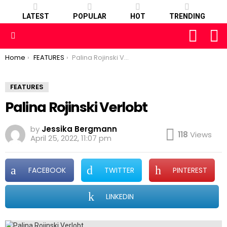
LATEST
POPULAR
HOT
TRENDING
FOLLOW
S
US
Menu
You are here:
Home
FEATURES
Palina Rojinski Verlobt
FEATURES
Palina Rojinski Verlobt
by
Jessika Bergmann
118
Views
April 25, 2022, 11:07 pm
FACEBOOK
TWITTER
PINTEREST
LINKEDIN