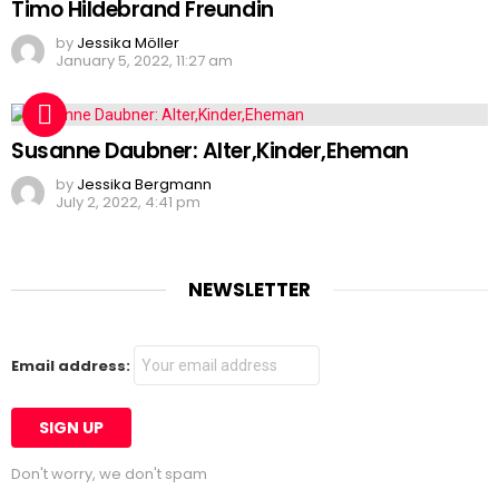
Timo Hildebrand Freundin
by
Jessika Möller
January 5, 2022, 11:27 am
Susanne Daubner: Alter,Kinder,Eheman
by
Jessika Bergmann
July 2, 2022, 4:41 pm
NEWSLETTER
Email address:
Don't worry, we don't spam