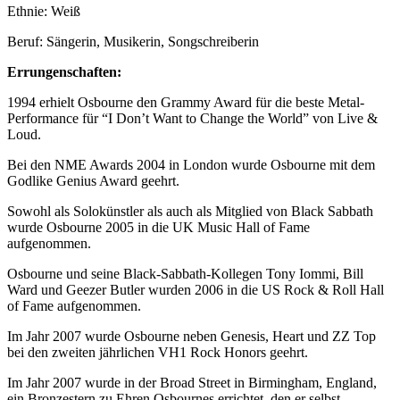
Ethnie: Weiß
Beruf: Sängerin, Musikerin, Songschreiberin
Errungenschaften:
1994 erhielt Osbourne den Grammy Award für die beste Metal-
Performance für “I Don’t Want to Change the World” von Live &
Loud.
Bei den NME Awards 2004 in London wurde Osbourne mit dem
Godlike Genius Award geehrt.
Sowohl als Solokünstler als auch als Mitglied von Black Sabbath
wurde Osbourne 2005 in die UK Music Hall of Fame
aufgenommen.
Osbourne und seine Black-Sabbath-Kollegen Tony Iommi, Bill
Ward und Geezer Butler wurden 2006 in die US Rock & Roll Hall
of Fame aufgenommen.
Im Jahr 2007 wurde Osbourne neben Genesis, Heart und ZZ Top
bei den zweiten jährlichen VH1 Rock Honors geehrt.
Im Jahr 2007 wurde in der Broad Street in Birmingham, England,
ein Bronzestern zu Ehren Osbournes errichtet, den er selbst