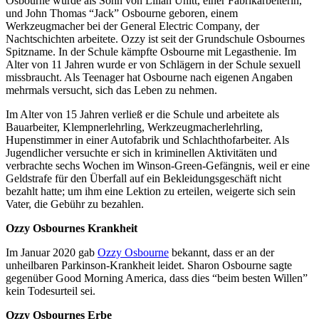
Osbourne wurde als Sohn von Lilian Unitt, einer Fabrikarbeiterin,
und John Thomas “Jack” Osbourne geboren, einem
Werkzeugmacher bei der General Electric Company, der
Nachtschichten arbeitete. Ozzy ist seit der Grundschule Osbournes
Spitzname. In der Schule kämpfte Osbourne mit Legasthenie. Im
Alter von 11 Jahren wurde er von Schlägern in der Schule sexuell
missbraucht. Als Teenager hat Osbourne nach eigenen Angaben
mehrmals versucht, sich das Leben zu nehmen.
Im Alter von 15 Jahren verließ er die Schule und arbeitete als
Bauarbeiter, Klempnerlehrling, Werkzeugmacherlehrling,
Hupenstimmer in einer Autofabrik und Schlachthofarbeiter. Als
Jugendlicher versuchte er sich in kriminellen Aktivitäten und
verbrachte sechs Wochen im Winson-Green-Gefängnis, weil er eine
Geldstrafe für den Überfall auf ein Bekleidungsgeschäft nicht
bezahlt hatte; um ihm eine Lektion zu erteilen, weigerte sich sein
Vater, die Gebühr zu bezahlen.
Ozzy Osbournes Krankheit
Im Januar 2020 gab
Ozzy Osbourne
bekannt, dass er an der
unheilbaren Parkinson-Krankheit leidet. Sharon Osbourne sagte
gegenüber Good Morning America, dass dies “beim besten Willen”
kein Todesurteil sei.
Ozzy Osbournes Erbe