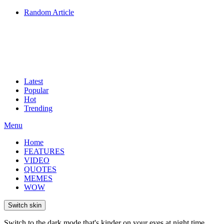
Random Article
Latest
Popular
Hot
Trending
Menu
Home
FEATURES
VIDEO
QUOTES
MEMES
WOW
Switch skin
Switch to the dark mode that's kinder on your eyes at night time.