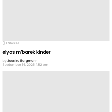
1
Shares
elyas m’barek kinder
by
Jessika Bergmann
September 14, 2025, 1:52 pm