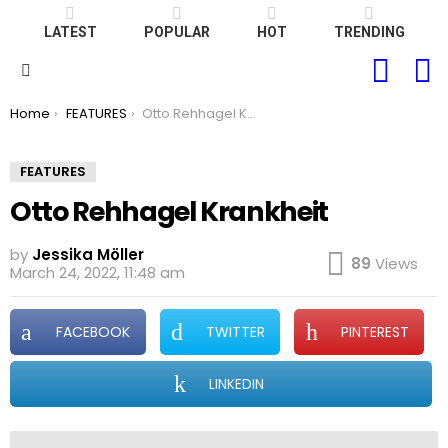
LATEST
POPULAR
HOT
TRENDING
FOLLOW
S
US
Menu
You are here:
Home
FEATURES
Otto Rehhagel Krankheit
FEATURES
Otto Rehhagel Krankheit
by
Jessika Möller
89
Views
March 24, 2022, 11:48 am
FACEBOOK
TWITTER
PINTEREST
LINKEDIN