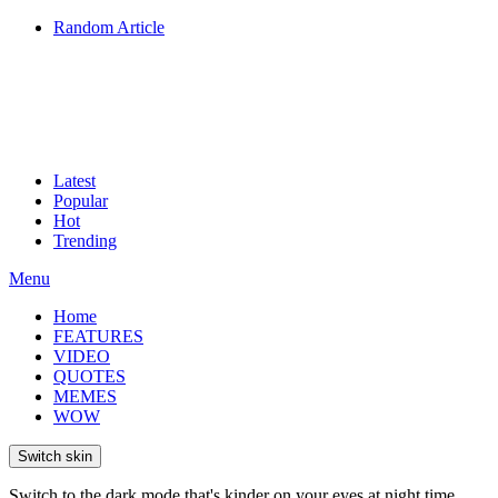
Random Article
Latest
Popular
Hot
Trending
Menu
Home
FEATURES
VIDEO
QUOTES
MEMES
WOW
Switch skin
Switch to the dark mode that's kinder on your eyes at night time.