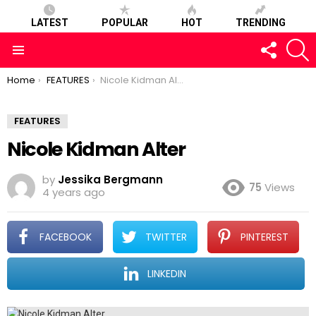
LATEST
POPULAR
HOT
TRENDING
FOLLOW
S
US
Menu
You are here:
Home
FEATURES
Nicole Kidman Alter
FEATURES
Nicole Kidman Alter
by
Jessika Bergmann
75
Views
4 years ago
FACEBOOK
TWITTER
PINTEREST
LINKEDIN