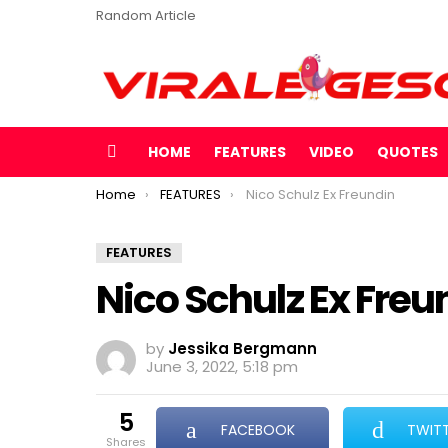
Random Article
HOME
FEATURES
VIDEO
QUOTES
Menu
You are here:
Home
FEATURES
Nico Schulz Ex Freundin
FEATURES
Nico Schulz Ex Freu
by
Jessika Bergmann
June 3, 2022, 5:18 pm
5
FACEBOOK
TWIT
shares