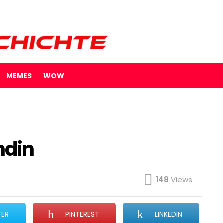
MEMES
WOW
ndin
148
Views
TER
PINTEREST
LINKEDIN