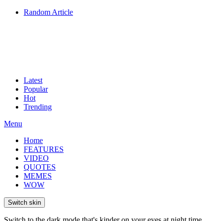
Random Article
Latest
Popular
Hot
Trending
Menu
Home
FEATURES
VIDEO
QUOTES
MEMES
WOW
Switch skin
Switch to the dark mode that's kinder on your eyes at night time.