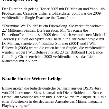
Der Durchbruch gelang Horler 2005 mit DJ Manian und Yanou als
Produzenten. Cascadas bisher erfolgreichster Song war die 2009
veröffentlichte Single Evacuate the Dancefloor.
“Everytime We Touch” ist ein Disco-Song. Sie verkaufte weltweit
2,7 Millionen Singles. Die Sensation: Mit “Evacuate the
Dancefloor” entthronte sie 2009 den kürzlich verstorbenen Michael
Jackson (50) von der Spitze der Charts. Siria, ihr Nebenprojekt mit
DJ Manian, startete 2004. Endless Summer (2004) und I Will
Believe It (2005) waren die ersten beiden Singles, die veröffentlicht
wurden, wobei I Will Believe It Platz 23 der Billboard Hot Dance
Club Play Charts erreichte. 2005 veröffentlichte sie das Lied
Manchmal mit 2 Vibez.
Natalie Horler Weitere Erfolge
Einige mögen die britisch-deutsche Sängerin aus der DSDS-Jury
von 2012 erkennen. Sie saß damals mit Dieter Bohlen und Bruce
Darnell am Schreibtisch der Jury. Horler wurde im August 2011 mit
einer Fotostrecke in der deutschen Ausgabe des Männermagazins
Playboy vorgestellt.