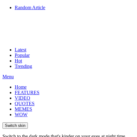
Random Article
Latest
Popular
Hot
Trending
Menu
Home
FEATURES
VIDEO
QUOTES
MEMES
WOW
Switch skin
Switch to the dark mode that's kinder on your eyes at night time.