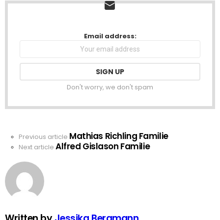
NEWSLETTER
Email address:
Don't worry, we don't spam
Mathias Richling Familie
See
Previous article
Alfred Gislason Familie
more
Next article
Written by
Jessika Bergmann