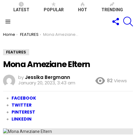
LATEST
POPULAR
HOT
TRENDING
FOLLOW
S
US
Menu
You are here:
Home
FEATURES
Mona Ameziane Eltern
FEATURES
Mona Ameziane Eltern
by
Jessika Bergmann
82
Views
January 20, 2023, 3:43 am
FACEBOOK
TWITTER
PINTEREST
LINKEDIN