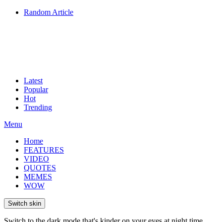
Random Article
Latest
Popular
Hot
Trending
Menu
Home
FEATURES
VIDEO
QUOTES
MEMES
WOW
Switch skin
Switch to the dark mode that's kinder on your eyes at night time.