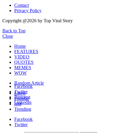
Contact
Privacy Policy
Copyright @2026 by Top Viral Story
Back to Top
Close
Home
FEATURES
VIDEO
QUOTES
MEMES
WOW
Random Article
Facebook
Twitter
Latest
Pinterest
Popular
LinkedIn
Hot
Trending
Facebook
Twitter