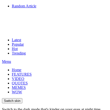
Random Article
Latest
Popular
Hot
Trending
Menu
Home
FEATURES
VIDEO
QUOTES
MEMES
WOW
Switch skin
Switch to the dark mode that's kinder on your eyes at night time.