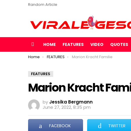
Random Article
HOME
FEATURES
VIDEO
QUOTES
Menu
You are here:
Home
FEATURES
Marion Kracht Familie
FEATURES
Marion Kracht Fami
by
Jessika Bergmann
June 27, 2022, 8:35 pm
FACEBOOK
TWITTER