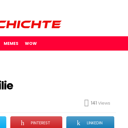
MEMES
WOW
lie
141
Views
PINTEREST
LINKEDIN