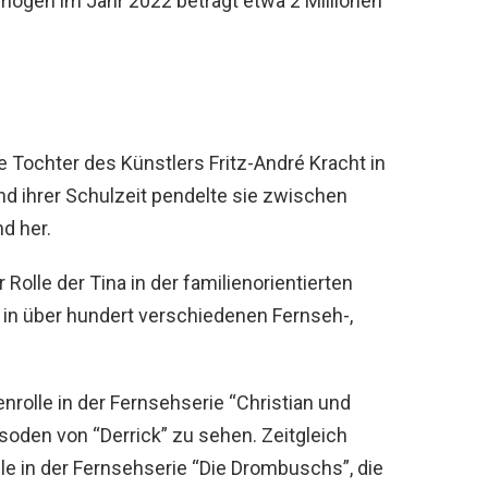
ögen im Jahr 2022 beträgt etwa 2 Millionen
ie Tochter des Künstlers Fritz-André Kracht in
d ihrer Schulzeit pendelte sie zwischen
d her.
Rolle der Tina in der familienorientierten
 in über hundert verschiedenen Fernseh-,
nrolle in der Fernsehserie “Christian und
isoden von “Derrick” zu sehen. Zeitgleich
le in der Fernsehserie “Die Drombuschs”, die