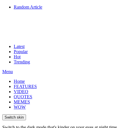
Random Article
Latest
Popular
Hot
Trending
Menu
Home
FEATURES
VIDEO
QUOTES
MEMES
WOW
Switch skin
Switch to the dark mode that's kinder on your eyes at night time.