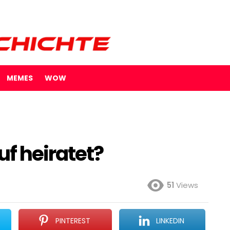
MEMES
WOW
f heiratet?
51
Views
PINTEREST
LINKEDIN