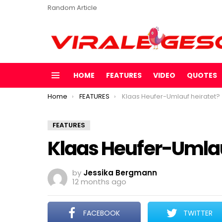
Random Article
HOME
FEATURES
VIDEO
QUOTES
Menu
You are here:
Home
FEATURES
Klaas Heufer-Umlauf heiratet?
FEATURES
Klaas Heufer-Umlau
by
Jessika Bergmann
12 months ago
FACEBOOK
TWITTER