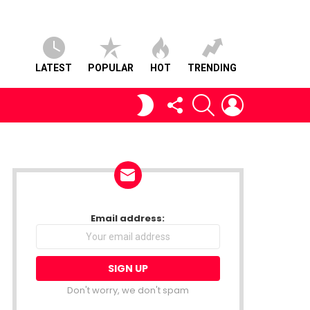
LATEST
POPULAR
HOT
TRENDING
FOLLOW
SEARCH
LOGIN
SWITCH
US
SKIN
NEWSLETTER
Email address:
Don't worry, we don't spam