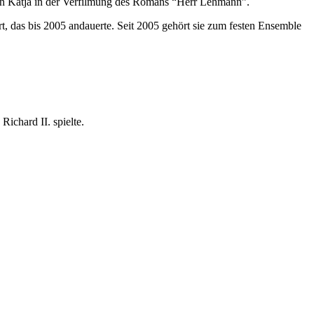
hin Katja in der Verfilmung des Romans “Herr Lehmann”.
, das bis 2005 andauerte. Seit 2005 gehört sie zum festen Ensemble
ichard II. spielte.