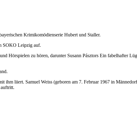
 bayerischen Krimikomödienserie Hubert und Staller.
von SOKO Leipzig auf.
nd Hörspielen zu hören, darunter Susann Pásztors Ein fabelhafter Lüg
and.
it ihm liiert. Samuel Weiss (geboren am 7. Februar 1967 in Männedorf 
uftritt.