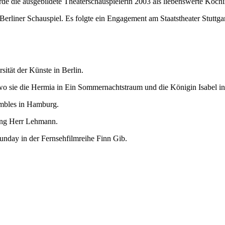
de die ausgebildete Theaterschauspielerin 2003 als liebenswerte Köc
liner Schauspiel. Es folgte ein Engagement am Staatstheater Stuttgart
ität der Künste in Berlin.
 sie die Hermia in Ein Sommernachtstraum und die Königin Isabel in R
mbles in Hamburg.
ung Herr Lehmann.
nday in der Fernsehfilmreihe Finn Gib.