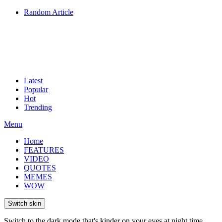
Random Article
Latest
Popular
Hot
Trending
Menu
Home
FEATURES
VIDEO
QUOTES
MEMES
WOW
Switch skin
Switch to the dark mode that's kinder on your eyes at night time.