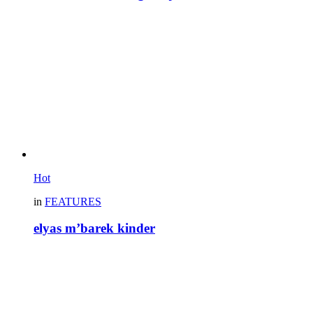
Hot
in
FEATURES
elyas m’barek kinder