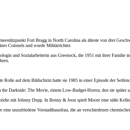
stützpunkt Fort Bragg in North Carolina als älteste von drei Geschw
nes Colonels und wurde Militärrichter.
login und Sozialarbeiterin aus Greenock, die 1951 mit ihrer Familie in
hren.
e Rolle auf dem Bildschirm hatte sie 1985 in einer Episode der Seifen
 the Darkside: The Movie, einem Low-Budget-Horror, den sie später al
ödie mit Johnny Depp. In Benny & Joon spielt Moore eine süße Kellner
ine unzufriedene Vorstadthausfrau, die an verschiedenen chemischen S