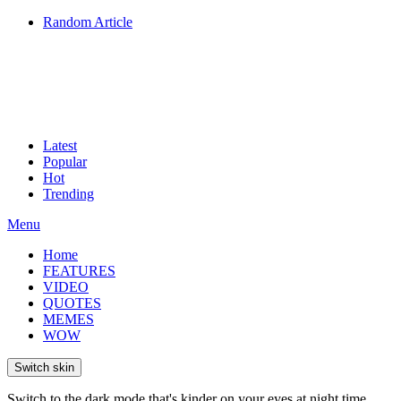
Random Article
Latest
Popular
Hot
Trending
Menu
Home
FEATURES
VIDEO
QUOTES
MEMES
WOW
Switch skin
Switch to the dark mode that's kinder on your eyes at night time.